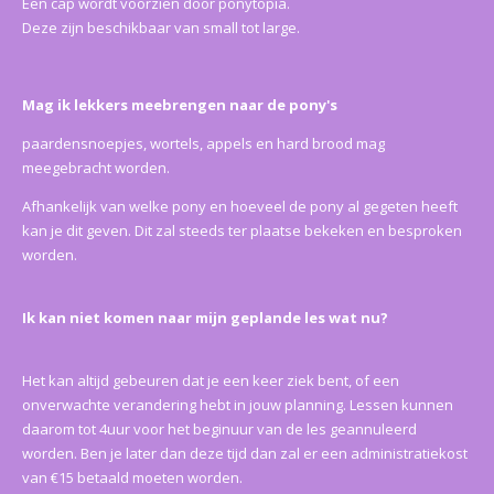
Een cap wordt voorzien door ponytopia.
Deze zijn beschikbaar van small tot large.
Mag ik lekkers meebrengen naar de pony's
paardensnoepjes, wortels, appels en hard brood mag
meegebracht worden.
Afhankelijk van welke pony en hoeveel de pony al gegeten heeft
kan je dit geven. Dit zal steeds ter plaatse bekeken en besproken
worden.
Ik kan niet komen naar mijn geplande les wat nu?
Het kan altijd gebeuren dat je een keer ziek bent, of een
onverwachte verandering hebt in jouw planning. Lessen kunnen
daarom tot 4uur voor het beginuur van de les geannuleerd
worden. Ben je later dan deze tijd dan zal er een administratiekost
van €15 betaald moeten worden.