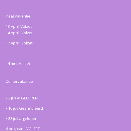
Paasvakantie
13 April: Volzet
14 April : Volzet
17 April : Volzet
14 mei: Volzet
Zomervakantie
•
3 Juli AFGELOPEN
•
10 juli Geannuleerd
• 28
juli afgelopen
6 augustus VOLZET